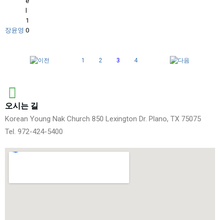
장윤영
1
2
3
4
오시는 길
Korean Young Nak Church 850 Lexington Dr. Plano, TX 75075
Tel. 972-424-5400