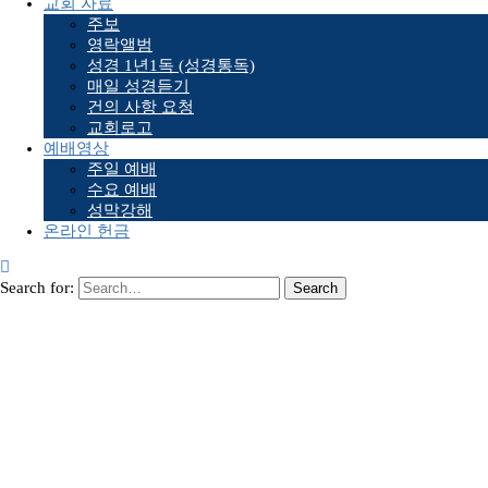
교회 자료
주보
영락앨범
성경 1년1독 (성경통독)
매일 성경듣기
건의 사항 요청
교회로고
예배영상
주일 예배
수요 예배
성막강해
온라인 헌금
Search for: