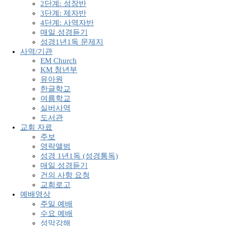
2단계: 성장반
3단계: 제자반
4단계: 사역자반
매일 성경듣기
성경1년1독 문제지
사역/기관
EM Church
KM 청년부
유아원
한글학교
여름학교
실버사역
도서관
교회 자료
주보
영락앨범
성경 1년1독 (성경통독)
매일 성경듣기
건의 사항 요청
교회로고
예배영상
주일 예배
수요 예배
성막강해