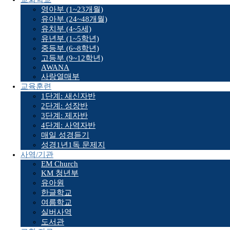
영아부 (1~23개월)
유아부 (24~48개월)
유치부 (4~5세)
유년부 (1~5학년)
중등부 (6~8학년)
고등부 (9~12학년)
AWANA
사랑열매부
교육훈련
1단계: 새신자반
2단계: 성장반
3단계: 제자반
4단계: 사역자반
매일 성경듣기
성경1년1독 문제지
사역/기관
EM Church
KM 청년부
유아원
한글학교
여름학교
실버사역
도서관