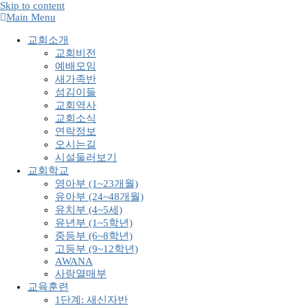
Skip to content
Main Menu
교회소개
교회비전
예배모임
새가족반
섬김이들
교회역사
교회소식
연락정보
오시는길
시설둘러보기
교회학교
영아부 (1~23개월)
유아부 (24~48개월)
유치부 (4~5세)
유년부 (1~5학년)
중등부 (6~8학년)
고등부 (9~12학년)
AWANA
사랑열매부
교육훈련
1단계: 새신자반