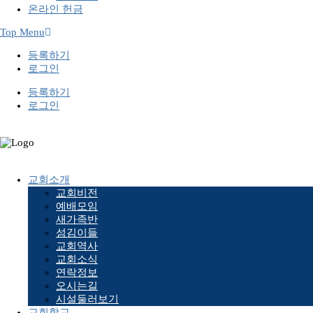
온라인 헌금
Top Menu
등록하기
로그인
등록하기
로그인
교회소개
교회비전
예배모임
새가족반
섬김이들
교회역사
교회소식
연락정보
오시는길
시설둘러보기
교회학교