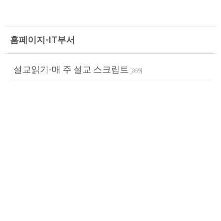
홈페이지-IT부서
설교읽기-매 주 설교 스크립트
[
359
]