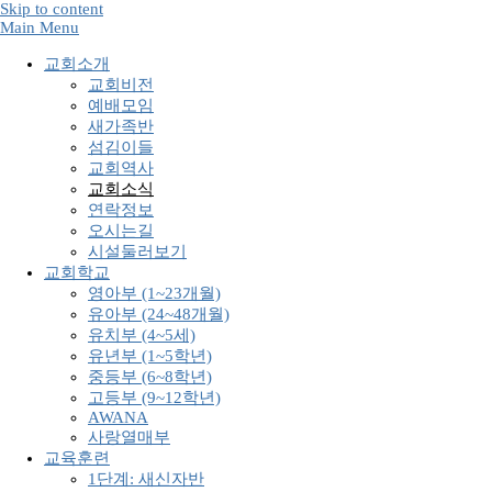
Skip to content
Main Menu
교회소개
교회비전
예배모임
새가족반
섬김이들
교회역사
교회소식
연락정보
오시는길
시설둘러보기
교회학교
영아부 (1~23개월)
유아부 (24~48개월)
유치부 (4~5세)
유년부 (1~5학년)
중등부 (6~8학년)
고등부 (9~12학년)
AWANA
사랑열매부
교육훈련
1단계: 새신자반