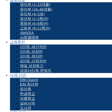
영아부 (1~23개월)
유아부 (24~48개월)
유치부 (4~5세)
유년부 (1~5학년)
중등부 (6~8학년)
고등부 (9~12학년)
AWANA
사랑열매부
교육훈련
1단계: 새신자반
2단계: 성장반
3단계: 제자반
4단계: 사역자반
매일 성경듣기
성경1년1독 문제지
사역/기관
EM Church
KM 청년부
유아원
한글학교
여름학교
실버사역
도서관