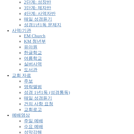
2단계: 성장반
3단계: 제자반
4단계: 사역자반
매일 성경듣기
성경1년1독 문제지
사역/기관
EM Church
KM 청년부
유아원
한글학교
여름학교
실버사역
도서관
교회 자료
주보
영락앨범
성경 1년1독 (성경통독)
매일 성경듣기
건의 사항 요청
교회로고
예배영상
주일 예배
수요 예배
성막강해