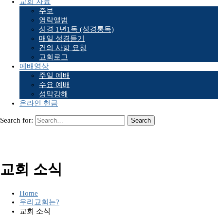
교회 자료
주보
영락앨범
성경 1년1독 (성경통독)
매일 성경듣기
건의 사항 요청
교회로고
예배영상
주일 예배
수요 예배
성막강해
온라인 헌금
Search for:
교회 소식
Home
우리교회는?
교회 소식