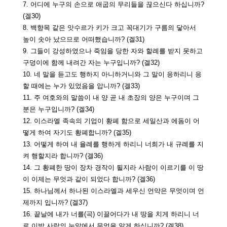
7. 어디에 누구의 손으로 애굽의 무리들을 끊으신다 하십니까?
(겔30)
8. 백향목 같은 앗수르가 키가 크고 꼭대기가 구름의 닿아서
높이 솟아 났으므로 어떠했습니까? (겔31)
9. 그들이 강성하였으나 죽임을 당한 자와 할례를 받지 못하고
구덩이에 함께 내려간 자는 누구입니까? (겔32)
10. 네 말을 듣고도 행하지 아니하거니와 그 말이 응하리니 응
할 때에는 누가 있었음을 압니까? (겔33)
11. 주 여호와의 말씀이 내 양 곧 내 초장의 양은 누구이며 그
분은 누구입니까? (겔34)
12. 이스라엘 족속의 기업이 황폐 함으로 세일산과 에돔이 어
떻게 하여 자기도 황폐합니까? (겔35)
13. 어떻게 하여 내 율례를 행하게 하리니 너희가 내 규례를 지
켜 행할지라 합니까? (겔36)
14. 그 황폐한 땅이 장차 경작이 될지라 사람이 이르기를 이 땅
이 이제는 무엇과 같이 되었다 합니까? (겔36)
15. 하나님께서 하나된 이스라엘과 세우신 언약은 무엇이며 언
제까지 입니까? (겔37)
16. 끝날에 내가 너를(곡) 이끌어다가 내 땅을 치게 하리니 너
로 이방 사람의 눈앞에서 무엇을 알게 하십니까? (겔38)