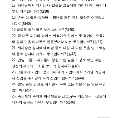
17. 하나님께서 다시는 내 얼굴을 그들에게 가리지 아니하리니
무엇 때문입니까? (겔39)
18. 손에 삼 줄과 측량하는 장대를 가진 자의 모양은 어떠했습
니까? (겔40)
19.북쪽을 향한 방은 누가 씁니까? (겔40)
20. 곧 나무 제단의 높이는 세척이요 길이는 두 척이며, 모퉁이
와 옆과 면을 다나무로 만들었더라 이는 무엇입니까? (겔41)
21. 제사장은 성서에서 바깥 뜰로 나갈 때 다른 옷을 입고 백성
의 뜰로 갑니다 이유가 무엇입니까? (겔42)
22. 만일 그들이 자기들이 행한 모든 일을 어떻게 하면 너는 이
성전의 제도와 구조를 보이라 합니까? (겔43)
23.그들에게 기업이 있으리니 내가 기업이며 이스라엘 가운데
서 산업을 주지말라 누가 산업이 됩니까? (겔44)
24. 칠일 동안 명절로 지키면서 누룩 없는 떡을 먹는 날은 무엇
입니까? (겔45)
25. 속건제와 족죄제 희생제물을 삶고 구운 처소에서 바깥뜰에
나가지 못하는 이유가 무엇입니까? (겔46)