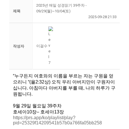
2025년 매일 성경읽기 39주차 -
제목
09/29(월)~10/04(토)
2025-09-28 21:33
이걸수
작성자
“누구든지
여호와의
이름을
부르는
자는
구원을
얻
으리니
“
(
욜
2:32
상
)
오직
우리
아버지만이
구원자이
십니다
.
아침마다
아버지를
부를
때
,
나의
하루가
구
원됩니다
.
9
월
29
일
월요일
39
주차
호세아
10
장–
호세아
13
장
https://prs.app/ko/playlist/play?
pid=25329f14209541b57b0a766fa05bb258