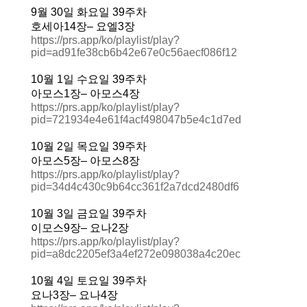
9
월
30
일
화요일
39
주차
호세아
14
장–
요엘
3
장
https://prs.app/ko/playlist/play?
pid=ad91fe38cb6b42e67e0c56aecf086f12
10
월
1
일
수요일
39
주차
아모스
1
장–
아모스
4
장
https://prs.app/ko/playlist/play?
pid=721934e4e61f4acf498047b5e4c1d7ed
10
월
2
일
목요일
39
주차
아모스
5
장–
아모스
8
장
https://prs.app/ko/playlist/play?
pid=34d4c430c9b64cc361f2a7dcd2480df6
10
월
3
일
금요일
39
주차
이모스
9
장–
요나
2
장
https://prs.app/ko/playlist/play?
pid=a8dc2205ef3a4ef272e098038a4c20ec
10
월
4
일
토요일
39
주차
요나
3
장–
요나
4
장