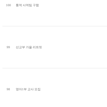
100
통역 사역팀 구함
99
선교부 가을 리트릿
98
영아1부 교사 모집