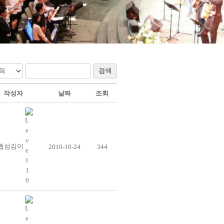
검색
작성자
날짜
조회
웹섬김이
2010-10-24
344