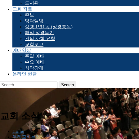
도서관
교회 자료
주보
영락앨범
성경 1년1독 (성경통독)
매일 성경듣기
건의 사항 요청
교회로고
예배영상
주일 예배
수요 예배
성막강해
온라인 헌금
교회 소식
Home
우리교회는?