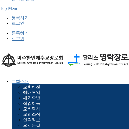
Top Menu
등록하기
로그인
등록하기
로그인
교회소개
교회비전
예배모임
새가족반
섬김이들
교회역사
교회소식
연락정보
오시는길