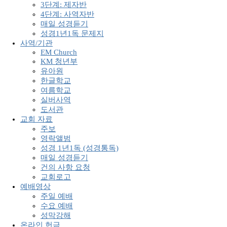
3단계: 제자반
4단계: 사역자반
매일 성경듣기
성경1년1독 문제지
사역/기관
EM Church
KM 청년부
유아원
한글학교
여름학교
실버사역
도서관
교회 자료
주보
영락앨범
성경 1년1독 (성경통독)
매일 성경듣기
건의 사항 요청
교회로고
예배영상
주일 예배
수요 예배
성막강해
온라인 헌금