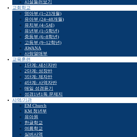
시설둘러보기
교회학교
영아부 (1~23개월)
유아부 (24~48개월)
유치부 (4~5세)
유년부 (1~5학년)
중등부 (6~8학년)
고등부 (9~12학년)
AWANA
사랑열매부
교육훈련
1단계: 새신자반
2단계: 성장반
3단계: 제자반
4단계: 사역자반
매일 성경듣기
성경1년1독 문제지
사역/기관
EM Church
KM 청년부
유아원
한글학교
여름학교
실버사역