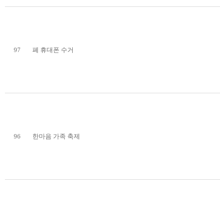
97
폐 휴대폰 수거
96
한마음 가족 축제